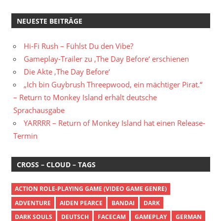
NEUESTE BEITRÄGE
Hi-Fi Rush – Fühlst Du den Vibe?
Gameplay-Trailer zu ‚The Day Before‘ erschienen
Die Akte ‚The Day Before‘
„Ich bin Guybrush Threepwood, ein mächtiger Pirat.“
– Return to Monkey Island erhält deutsche
Sprachausgabe
YARRRR – Return of Monkey Island hat einen Release-
Termin
CROSS – CLOUD – TAGS
ACTION ROLE-PLAYING GAME (VIDEO GAME GENRE)
ADVENTURE
AIDEN PEARCE
BANDAI
DARK
DARK SOULS
DEUTSCH
FACECAM
GAMEPLAY
GERMAN