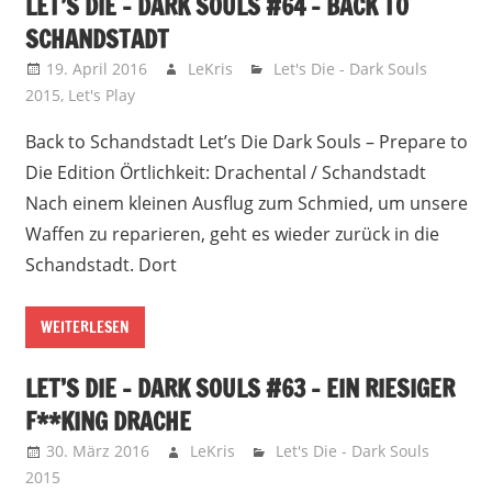
LET’S DIE – DARK SOULS #64 – BACK TO
SCHANDSTADT
19. April 2016
LeKris
Let's Die - Dark Souls
2015
,
Let's Play
Back to Schandstadt Let’s Die Dark Souls – Prepare to
Die Edition Örtlichkeit: Drachental / Schandstadt
Nach einem kleinen Ausflug zum Schmied, um unsere
Waffen zu reparieren, geht es wieder zurück in die
Schandstadt. Dort
WEITERLESEN
LET’S DIE – DARK SOULS #63 – EIN RIESIGER
F**KING DRACHE
30. März 2016
LeKris
Let's Die - Dark Souls
2015