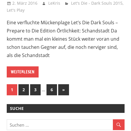
2. März 2016
LeKris
Let's Die - Dark Souls 2015
,
Let's Play
Eine verfluchte Mückenplage Let’s Die Dark Souls –
Prepare to Die Edition Örtlichkeit: Schandstadt Da
kommt man mal ein kleines Stück weiter voran und
schon tauchen Gegner auf, die noch nerviger sind,
als die Schandstadt
WEITERLESEN
Beitragsnavigation
…
Nächste
1
2
3
6
»
Beiträge
SUCHE