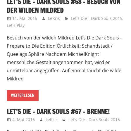
LET’S DIE – DARK SOULS #68 – BESUCH VON
DER WILDEN MILDRED
11. Mai 2016
LeKris
Let's Die - Dark Souls 2015
,
Let's Play
Besuch von der wilden Mildred Let’s Die Dark Souls –
Prepare to Die Edition Örtlichkeit: Schandstadt /
Queelags Sphäre Nachdem MichaelKnight
menschliche Gestalt angenommen hat, wird er
unmittelbar angegriffen. Auf einmal taucht die wilde
Mildred
WEITERLESEN
LET’S DIE – DARK SOULS #67 – BRENNE!
4. Mai 2016
LeKris
Let's Die - Dark Souls 2015