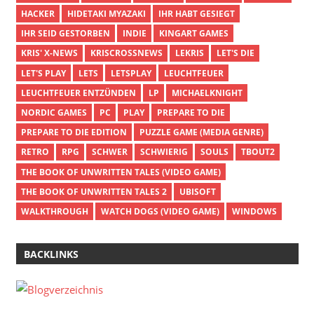
HACKER
HIDETAKI MYAZAKI
IHR HABT GESIEGT
IHR SEID GESTORBEN
INDIE
KINGART GAMES
KRIS' X-NEWS
KRISCROSSNEWS
LEKRIS
LET'S DIE
LET'S PLAY
LETS
LETSPLAY
LEUCHTFEUER
LEUCHTFEUER ENTZÜNDEN
LP
MICHAELKNIGHT
NORDIC GAMES
PC
PLAY
PREPARE TO DIE
PREPARE TO DIE EDITION
PUZZLE GAME (MEDIA GENRE)
RETRO
RPG
SCHWER
SCHWIERIG
SOULS
TBOUT2
THE BOOK OF UNWRITTEN TALES (VIDEO GAME)
THE BOOK OF UNWRITTEN TALES 2
UBISOFT
WALKTHROUGH
WATCH DOGS (VIDEO GAME)
WINDOWS
BACKLINKS