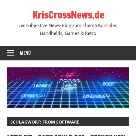
Zum
KrisCrossNews.de
Inhalt
springen
Der subjektive News-Blog zum Thema Konsolen,
Handhelds, Games & Retro
MENÜ
SCHLAGWORT:
FROM SOFTWARE