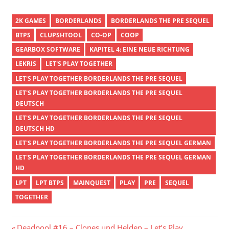
2K GAMES
BORDERLANDS
BORDERLANDS THE PRE SEQUEL
BTPS
CLUPSHTOOL
CO-OP
COOP
GEARBOX SOFTWARE
KAPITEL 4: EINE NEUE RICHTUNG
LEKRIS
LET'S PLAY TOGETHER
LET'S PLAY TOGETHER BORDERLANDS THE PRE SEQUEL
LET'S PLAY TOGETHER BORDERLANDS THE PRE SEQUEL
DEUTSCH
LET'S PLAY TOGETHER BORDERLANDS THE PRE SEQUEL
DEUTSCH HD
LET'S PLAY TOGETHER BORDERLANDS THE PRE SEQUEL GERMAN
LET'S PLAY TOGETHER BORDERLANDS THE PRE SEQUEL GERMAN
HD
LPT
LPT BTPS
MAINQUEST
PLAY
PRE
SEQUEL
TOGETHER
Vorheriger
Deadpool #16 – Clones und Helden – Let’s Play