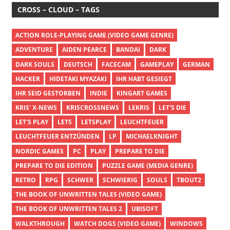
CROSS – CLOUD – TAGS
ACTION ROLE-PLAYING GAME (VIDEO GAME GENRE)
ADVENTURE
AIDEN PEARCE
BANDAI
DARK
DARK SOULS
DEUTSCH
FACECAM
GAMEPLAY
GERMAN
HACKER
HIDETAKI MYAZAKI
IHR HABT GESIEGT
IHR SEID GESTORBEN
INDIE
KINGART GAMES
KRIS' X-NEWS
KRISCROSSNEWS
LEKRIS
LET'S DIE
LET'S PLAY
LETS
LETSPLAY
LEUCHTFEUER
LEUCHTFEUER ENTZÜNDEN
LP
MICHAELKNIGHT
NORDIC GAMES
PC
PLAY
PREPARE TO DIE
PREPARE TO DIE EDITION
PUZZLE GAME (MEDIA GENRE)
RETRO
RPG
SCHWER
SCHWIERIG
SOULS
TBOUT2
THE BOOK OF UNWRITTEN TALES (VIDEO GAME)
THE BOOK OF UNWRITTEN TALES 2
UBISOFT
WALKTHROUGH
WATCH DOGS (VIDEO GAME)
WINDOWS